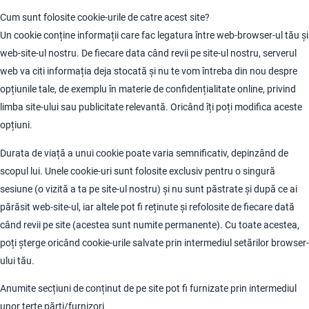
Cum sunt folosite cookie-urile de catre acest site?
Un cookie conține informații care fac legatura între web-browser-ul tău și
web-site-ul nostru. De fiecare data când revii pe site-ul nostru, serverul
web va citi informația deja stocată și nu te vom întreba din nou despre
opțiunile tale, de exemplu în materie de confidențialitate online, privind
limba site-ului sau publicitate relevantă. Oricând îți poți modifica aceste
opțiuni.
Durata de viață a unui cookie poate varia semnificativ, depinzând de
scopul lui. Unele cookie-uri sunt folosite exclusiv pentru o singură
sesiune (o vizită a ta pe site-ul nostru) și nu sunt păstrate și după ce ai
părăsit web-site-ul, iar altele pot fi reținute și refolosite de fiecare dată
când revii pe site (acestea sunt numite permanente). Cu toate acestea,
poți șterge oricând cookie-urile salvate prin intermediul setărilor browser-
ului tău.
Anumite secțiuni de conținut de pe site pot fi furnizate prin intermediul
unor terțe părți/furnizori