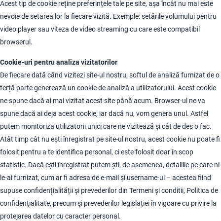
Acest tip de cookie reține preferințele tale pe site, așa încât nu mai este
nevoie de setarea lor la fiecare vizită. Exemple: setările volumului pentru
video player sau viteza de video streaming cu care este compatibil
browserul.
Cookie-uri pentru analiza vizitatorilor
De fiecare dată când vizitezi site-ul nostru, softul de analiză furnizat de o
terță parte generează un cookie de analiză a utilizatorului. Acest cookie
ne spune dacă ai mai vizitat acest site până acum. Browser-ul ne va
spune dacă ai deja acest cookie, iar dacă nu, vom genera unul. Astfel
putem monitoriza utilizatorii unici care ne vizitează și cât de des o fac.
Atât timp cât nu ești înregistrat pe site-ul nostru, acest cookie nu poate fi
folosit pentru a te identifica personal, ci este folosit doar în scop
statistic. Dacă ești înregistrat putem ști, de asemenea, detaliile pe care ni
le-ai furnizat, cum ar fi adresa de e-mail și username-ul – acestea fiind
supuse confidențialității și prevederilor din Termeni și conditii, Politica de
confidențialitate, precum și prevederilor legislației în vigoare cu privire la
protejarea datelor cu caracter personal.