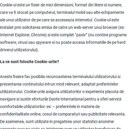
Cookie-ul este un fisier de mici dimensiuni, format din litere si numere,
care va fi stocat pe computerul, terminalul mobil sau alte echipamente
ale unui utilizator de pe care se acceseaza internetul. Cookie-ul este
instalat prin solicitarea emisa de catre un web-server unui browser (ex:
Internet Explorer, Chrome) si este complet “pasiv” (nu contine programe
software, virusi sau spyware si nu poate accesa informatiile de pe hard
driverul utilizatorului).
La ce sunt folosite Cookie-urile?
Aceste fisiere fac posibila recunoasterea terminalului utilizatorului si
prezentarea continutului intrun mod relevant, adaptat preferintelor
utilizatorului. Cookie-urile asigura utilizatorilor o experienta placuta de
navigare si sustin eforturile Dante International pentru a oferi servicii
comfortabile utilizatorilor: ex: – preferintele in materie de
confidentialitate online, cosul de cumparaturi sau publicitate relevanta.
De asemenea, sunt utilizate in pregatirea unor statistici anonime
agregate care ne ajuta sa intelegem cum un utilizator beneficiaza de