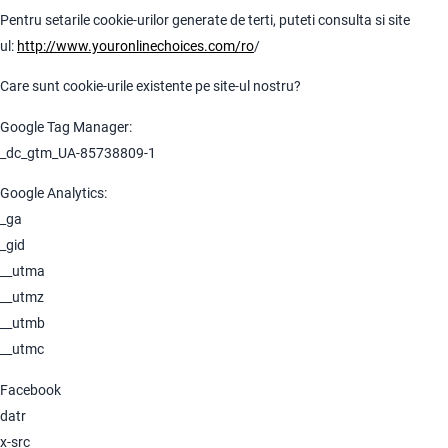
Pentru setarile cookie-urilor generate de terti, puteti consulta si site
ul:
http://www.youronlinechoices.com/ro
/
Care sunt cookie-urile existente pe site-ul nostru?
Google Tag Manager:
_dc_gtm_UA-85738809-1
Google Analytics:
_ga
_gid
__utma
__utmz
__utmb
__utmc
Facebook
datr
x-src