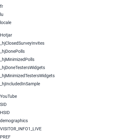
fr
lu
locale
Hotjar
_hjClosedSurveyInvites
_hjDonePolls
_hjMinimizedPolls
_hjDoneTestersWidgets
_hjMinimizedTestersWidgets
_hjIncludedInSample
YouTube
SID
HSID
demographics
VISITOR_INFO1_LIVE
PREF