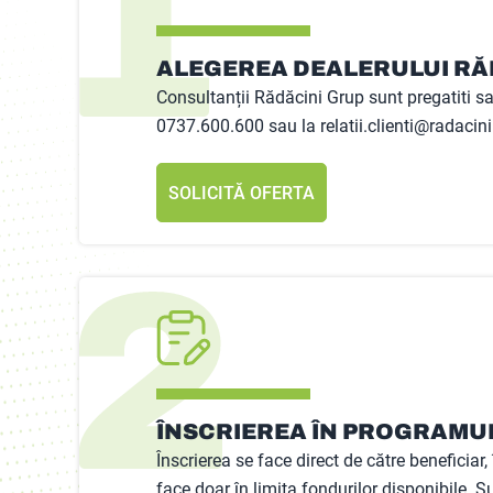
ALEGEREA DEALERULUI RĂ
Consultanții Rădăcini Grup sunt pregatiti sa
0737.600.600 sau la relatii.clienti@radacini
SOLICITĂ OFERTA
ÎNSCRIEREA ÎN PROGRAMU
Înscrierea se face direct de către benefici
face doar în limita fondurilor disponibile. Su