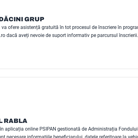
DĂCINI GRUP
 va ofere asistență gratuită în tot procesul de înscriere în prog
.ro dacă aveți nevoie de suport informativ pe parcursul înscrierii
L RABLA
ar, în aplicația online PSIPAN gestionată de Administrația Fondu
nt necesare informațiile beneficiarului, datele referitoare la vehic