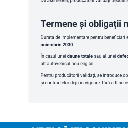
De asemenea, producătorii validați trebuie
Termene și obligații 
Durata de implementare pentru beneficiari 
noiembrie 2030
.
În cazul unei
daune totale
sau al unei
defec
alt autovehicul nou eligibil.
Pentru producătorii validați, se introduce o
și contractelor deja în vigoare, fără a fi nec