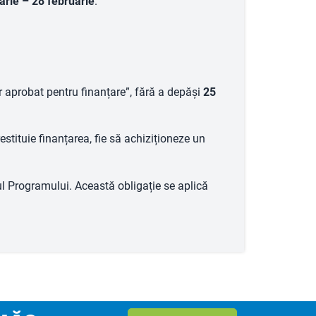
arie – 28 februarie
.
r aprobat pentru finanțare”, fără a depăși
25
 restituie finanțarea, fie să achiziționeze un
l Programului. Această obligație se aplică