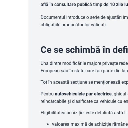
află în consultare publică timp de
10 zile l
Documentul introduce o serie de ajustări import
obligațiile producătorilor validați.
Ce se schimbă în definiț
Una dintre modificările majore privește rede
European sau în state care fac parte din lan
Tot în această secțiune se menționează exp
Pentru
autovehiculele pur electrice
, ghidul
reîncărcabile și clasificate ca vehicule cu em
Eligibilitatea achiziției este detaliată astfel:
valoarea maximă de achiziție rămân