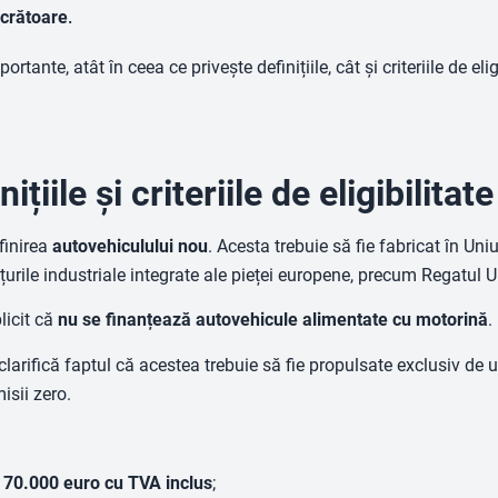
ucrătoare
.
ante, atât în ceea ce privește definițiile, cât și criteriile de elig
iile și criteriile de eligibilitate
finirea
autovehiculului nou
. Acesta trebuie să fie fabricat în U
țurile industriale integrate ale pieței europene, precum Regatul U
licit că
nu se finanțează autovehicule alimentate cu motorină
.
 clarifică faptul că acestea trebuie să fie propulsate exclusiv de 
isii zero.
e
70.000 euro cu TVA inclus
;