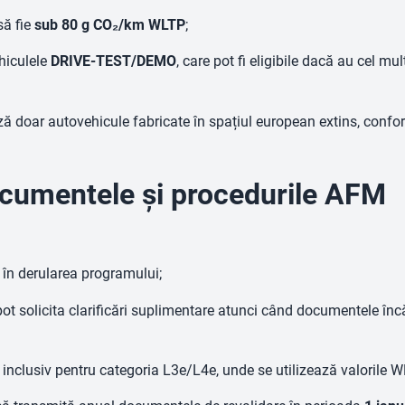
să fie
sub 80 g CO₂/km WLTP
;
ehiculele
DRIVE-TEST/DEMO
, care pot fi eligibile dacă au cel mu
 doar autovehicule fabricate în spațiul european extins, conform
documentele și procedurile AFM
 în derularea programului;
i pot solicita clarificări suplimentare atunci când documentele în
 inclusiv pentru categoria L3e/L4e, unde se utilizează valorile