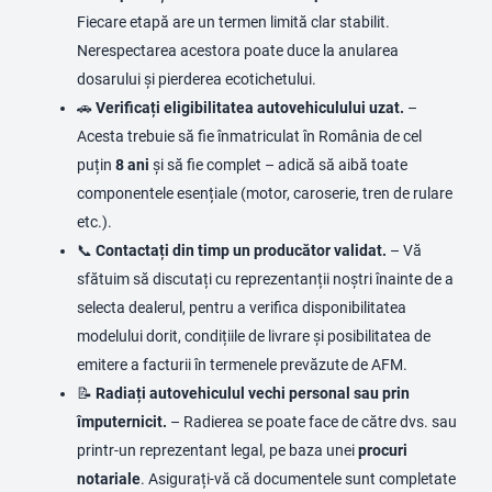
Fiecare etapă are un termen limită clar stabilit.
Nerespectarea acestora poate duce la anularea
dosarului și pierderea ecotichetului.
🚗
Verificați eligibilitatea autovehiculului uzat.
–
Acesta trebuie să fie înmatriculat în România de cel
puțin
8 ani
și să fie complet – adică să aibă toate
componentele esențiale (motor, caroserie, tren de rulare
etc.).
📞
Contactați din timp un producător validat.
– Vă
sfătuim să discutați cu reprezentanții noștri înainte de a
selecta dealerul, pentru a verifica disponibilitatea
modelului dorit, condițiile de livrare și posibilitatea de
emitere a facturii în termenele prevăzute de AFM.
📝
Radiați autovehiculul vechi personal sau prin
împuternicit.
– Radierea se poate face de către dvs. sau
printr-un reprezentant legal, pe baza unei
procuri
notariale
. Asigurați-vă că documentele sunt completate