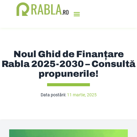
PROGRAMUL RABLA
BURSA DE TICHETE
OFERTE SPECIALE
SOLICITĂ OFERTA
Noul Ghid de Finanțare
Rabla 2025-2030 – Consultă
propunerile!
Data postării:
11 martie, 2025