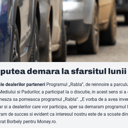
putea demara la sfarsitul lunii
le dealerilor parteneri
Programul „Rabla”, de reinnoire a parcului
Mediului si Padurilor, a participat la o discutie, in acest sens si a
tioneaza sa porneasca programul „Rabla”. „E vorba de a avea inven
r si a dealerilor care vor participa, sper sa demaram programul l
gram de succes si evident ca interesul nostru este de a scoate din
arat Borbely pentru Money.ro.