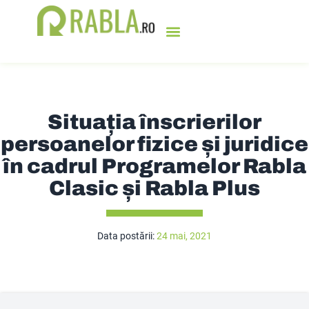
PROGRAMUL RABLA
BURSA DE TICHETE
OFERTE SPECIALE
SOLICITĂ OFERTA
Situația înscrierilor
persoanelor fizice și juridice
în cadrul Programelor Rabla
Clasic și Rabla Plus
Data postării:
24 mai, 2021